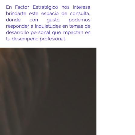
En Factor Estratégico nos interesa
brindarte este espacio de consulta,
donde con gusto podemos
responder a inquietudes en temas de
desarrollo personal que impactan en
tu desempeño profesional.